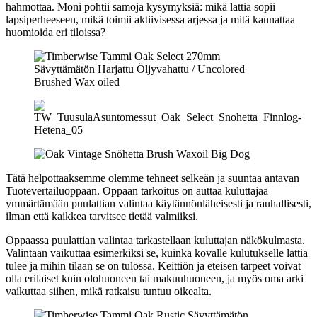
hahmottaa. Moni pohtii samoja kysymyksiä: mikä lattia sopii
lapsiperheeseen, mikä toimii aktiivisessa arjessa ja mitä kannattaa
huomioida eri tiloissa?
Tätä helpottaaksemme olemme tehneet selkeän ja suuntaa antavan
Tuotevertailuoppaan. Oppaan tarkoitus on auttaa kuluttajaa
ymmärtämään puulattian valintaa käytännönläheisesti ja rauhallisesti,
ilman että kaikkea tarvitsee tietää valmiiksi.
Oppaassa puulattian valintaa tarkastellaan kuluttajan näkökulmasta.
Valintaan vaikuttaa esimerkiksi se, kuinka kovalle kulutukselle lattia
tulee ja mihin tilaan se on tulossa. Keittiön ja eteisen tarpeet voivat
olla erilaiset kuin olohuoneen tai makuuhuoneen, ja myös oma arki
vaikuttaa siihen, mikä ratkaisu tuntuu oikealta.