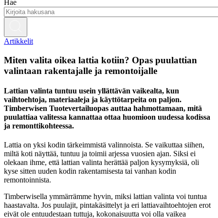
Hae
Artikkelit
Miten valita oikea lattia kotiin? Opas puulattian
valintaan rakentajalle ja remontoijalle
Lattian valinta tuntuu usein yllättävän vaikealta, kun
vaihtoehtoja, materiaaleja ja käyttötarpeita on paljon.
Timberwisen Tuotevertailuopas auttaa hahmottamaan, mitä
puulattiaa valitessa kannattaa ottaa huomioon uudessa kodissa
ja remonttikohteessa.
Lattia on yksi kodin tärkeimmistä valinnoista. Se vaikuttaa siihen,
miltä koti näyttää, tuntuu ja toimii arjessa vuosien ajan. Siksi ei
olekaan ihme, että lattian valinta herättää paljon kysymyksiä, oli
kyse sitten uuden kodin rakentamisesta tai vanhan kodin
remontoinnista.
Timberwisella ymmärrämme hyvin, miksi lattian valinta voi tuntua
haastavalta. Jos puulajit, pintakäsittelyt ja eri lattiavaihtoehtojen erot
eivät ole entuudestaan tuttuja, kokonaisuutta voi olla vaikea