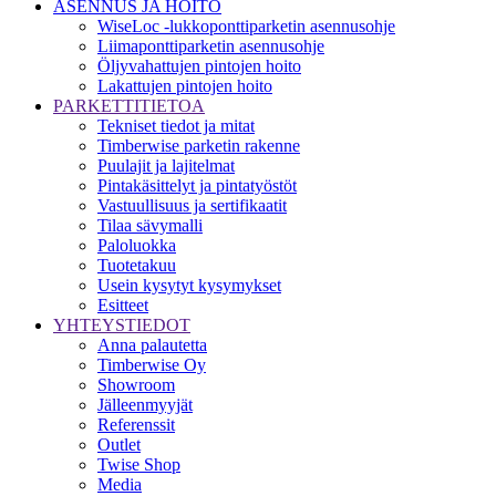
ASENNUS JA HOITO
WiseLoc -lukkoponttiparketin asennusohje
Liimaponttiparketin asennusohje
Öljyvahattujen pintojen hoito
Lakattujen pintojen hoito
PARKETTITIETOA
Tekniset tiedot ja mitat
Timberwise parketin rakenne
Puulajit ja lajitelmat
Pintakäsittelyt ja pintatyöstöt
Vastuullisuus ja sertifikaatit
Tilaa sävymalli
Paloluokka
Tuotetakuu
Usein kysytyt kysymykset
Esitteet
YHTEYSTIEDOT
Anna palautetta
Timberwise Oy
Showroom
Jälleenmyyjät
Referenssit
Outlet
Twise Shop
Media