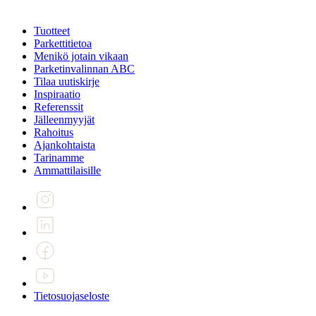
Tuotteet
Parkettitietoa
Menikö jotain vikaan
Parketinvalinnan ABC
Tilaa uutiskirje
Inspiraatio
Referenssit
Jälleenmyyjät
Rahoitus
Ajankohtaista
Tarinamme
Ammattilaisille
Tietosuojaseloste