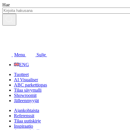
Siirry
Hae
sisältöön
Menu
Sulje
ENG
Tuotteet
AI Visualiser
ABC parkettiopas
Tilaa sävymalli
Showroomit
Jälleenmyyjät
Ajankohtaista
Referenssit
Tilaa uutiskirje
Inspiraatio