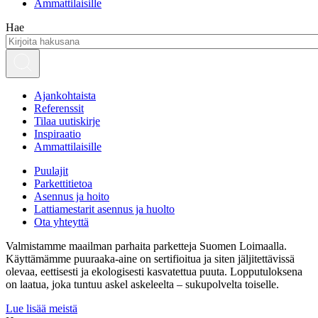
Ammattilaisille
Hae
Ajankohtaista
Referenssit
Tilaa uutiskirje
Inspiraatio
Ammattilaisille
Puulajit
Parkettitietoa
Asennus ja hoito
Lattiamestarit asennus ja huolto
Ota yhteyttä
Valmistamme maailman parhaita parketteja Suomen Loimaalla.
Käyttämämme puuraaka-aine on sertifioitua ja siten jäljitettävissä
olevaa, eettisesti ja ekologisesti kasvatettua puuta. Lopputuloksena
on laatua, joka tuntuu askel askeleelta – sukupolvelta toiselle.
Lue lisää meistä