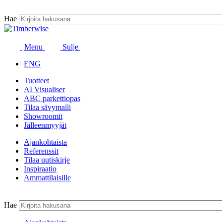
Siirry
sisältöön
Hae
Menu
Sulje
ENG
Tuotteet
AI Visualiser
ABC parkettiopas
Tilaa sävymalli
Showroomit
Jälleenmyyjät
Ajankohtaista
Referenssit
Tilaa uutiskirje
Inspiraatio
Ammattilaisille
Hae