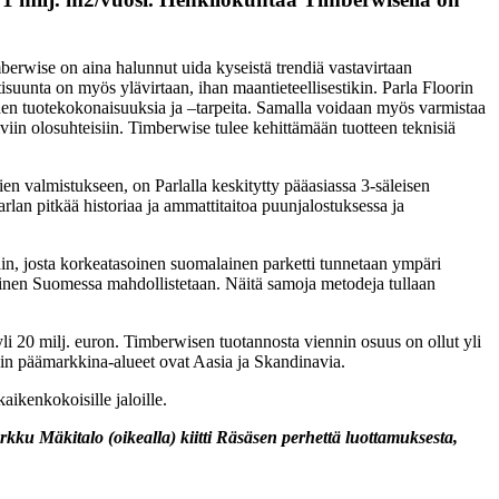
mberwise on aina halunnut uida kyseistä trendiä vastavirtaan
suunta on myös ylävirtaan, ihan maantieteellisestikin. Parla Floorin
den tuotekokonaisuuksia ja –tarpeita. Samalla voidaan myös varmistaa
iviin olosuhteisiin. Timberwise tulee kehittämään tuotteen teknisiä
en valmistukseen, on Parlalla keskitytty pääasiassa 3-säleisen
an pitkää historiaa ja ammattitaitoa puunjalostuksessa ja
n, josta korkeatasoinen suomalainen parketti tunnetaan ympäri
äminen Suomessa mahdollistetaan. Näitä samoja metodeja tullaan
 yli 20 milj. euron. Timberwisen tuotannosta viennin osuus on ollut yli
nnin päämarkkina-alueet ovat Aasia ja Skandinavia.
aikenkokoisille jaloille.
u Mäkitalo (oikealla) kiitti Räsäsen perhettä luottamuksesta,