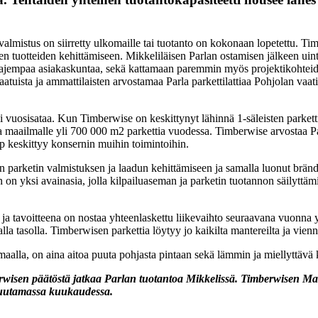
 valmistus on siirretty ulkomaille tai tuotanto on kokonaan lopetettu. Ti
 tuotteiden kehittämiseen. Mikkeliläisen Parlan ostamisen jälkeen uinti
ä laajempaa asiakaskuntaa, sekä kattamaan paremmin myös projektikohtei
aatuista ja ammattilaisten arvostamaa Parla parkettilattiaa Pohjolan vaat
i vuosisataa. Kun Timberwise on keskittynyt lähinnä 1-säleisten parketti
 maailmalle yli 700 000 m2 parkettia vuodessa. Timberwise arvostaa Parl
keskittyy konsernin muihin toimintoihin.
arketin valmistuksen ja laadun kehittämiseen ja samalla luonut brändi
 on yksi avainasia, jolla kilpailuaseman ja parketin tuotannon säilytt
a, ja tavoitteena on nostaa yhteenlaskettu liikevaihto seuraavana vuonna
la tasolla. Timberwisen parkettia löytyy jo kaikilta mantereilta ja vie
aalla, on aina aitoa puuta pohjasta pintaan sekä lämmin ja miellyttävä k
en päätöstä jatkaa Parlan tuotantoa Mikkelissä. Timberwisen Markk
 muutamassa kuukaudessa.