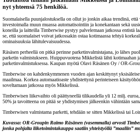
nyt yhteensä 75 henkilöä.
Suomalaisella puunjalostuksella on ollut jo jonkin aikaa trendinä, että
investoimalla muun muassa automatisointiin ja konekantaan sekä uusien
koneilla ja laitteilla Timberwise pystyy palvelemaan jatkossa entist
se, että suomalaiset voivat jatkossakin ostaa kotimaassa tehtyä korkeal
ominaisuuksia lähitulevaisuudessa.
Räsäsen perheellä on pitkä perinne parketinvalmistajana, jo lähes puol
parketin valmistukseen. Huippuvuotena Mikkelistä lähti kotimaahan ja
parketinvalmistuksessa. Kaupan myötä Olavi Räsänen Oy / OR-Group 
Timberwise on kahdenkymmenen vuoden ajan keskittynyt yksisäleisen p
maailmaa. Korkea automaatioaste yhdistettynä perinteiseen käsityöhön
soveltamaan jatkossa myös Mikkelissä.
Timberwisen liikevaihto oli päättyneellä tilikaudella yli 12 milj. euro
50% ja tavoitteena on pitää se yhdistymisen jälkeenkin vähintään samal
Timberwisen valmistama parketti, tehdään se sitten Mikkelissä tai Loim
Kuvassa: OR-Groupin Raimo Räsänen (vasemmalla) arvosti Timberwis
jonka pohjalta liiketoimintakauppa saatiin yhteistyöllä ”maaliin”