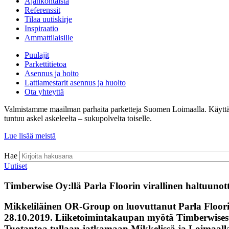
Ajankohtaista
Referenssit
Tilaa uutiskirje
Inspiraatio
Ammattilaisille
Puulajit
Parkettitietoa
Asennus ja hoito
Lattiamestarit asennus ja huolto
Ota yhteyttä
Valmistamme maailman parhaita parketteja Suomen Loimaalla. Käyttämämm
tuntuu askel askeleelta – sukupolvelta toiselle.
Lue lisää meistä
Hae
Uutiset
Timberwise Oy:llä Parla Floorin virallinen haltuunot
Mikkeliläinen OR-Group on luovuttanut Parla Floorin v
28.10.2019. Liiketoimintakaupan myötä Timberwisesta
Tuotantoa tullaan jatkamaan Mikkelissä ja Loimaalla.