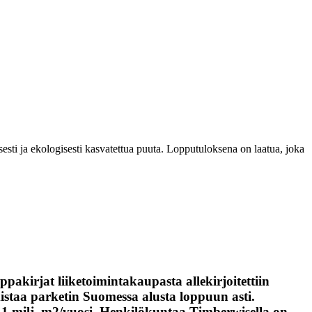
esti ja ekologisesti kasvatettua puuta. Lopputuloksena on laatua, joka
akirjat liiketoimintakaupasta allekirjoitettiin
staa parketin Suomessa alusta loppuun asti.
 1 milj. m2/vuosi. Henkilökuntaa Timberwisella on