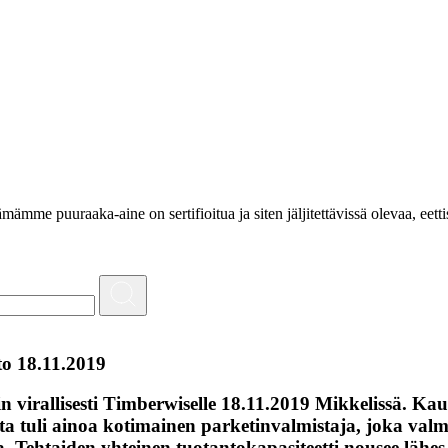
e puuraaka-aine on sertifioitua ja siten jäljitettävissä olevaa, eettis
to 18.11.2019
irallisesti Timberwiselle 18.11.2019 Mikkelissä. Kaupp
 tuli ainoa kotimainen parketinvalmistaja, joka valmi
 Tehtaiden yhteinen tuotantokapasiteetti nousee lähes