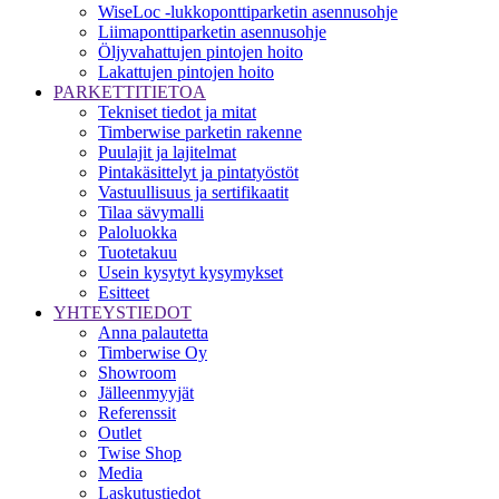
WiseLoc -lukkoponttiparketin asennusohje
Liimaponttiparketin asennusohje
Öljyvahattujen pintojen hoito
Lakattujen pintojen hoito
PARKETTITIETOA
Tekniset tiedot ja mitat
Timberwise parketin rakenne
Puulajit ja lajitelmat
Pintakäsittelyt ja pintatyöstöt
Vastuullisuus ja sertifikaatit
Tilaa sävymalli
Paloluokka
Tuotetakuu
Usein kysytyt kysymykset
Esitteet
YHTEYSTIEDOT
Anna palautetta
Timberwise Oy
Showroom
Jälleenmyyjät
Referenssit
Outlet
Twise Shop
Media
Laskutustiedot