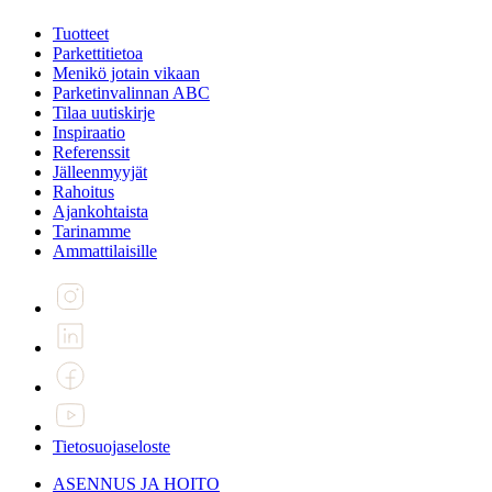
Tuotteet
Parkettitietoa
Menikö jotain vikaan
Parketinvalinnan ABC
Tilaa uutiskirje
Inspiraatio
Referenssit
Jälleenmyyjät
Rahoitus
Ajankohtaista
Tarinamme
Ammattilaisille
Tietosuojaseloste
ASENNUS JA HOITO